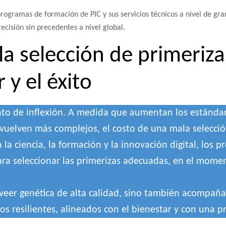
programas de formación de PIC y sus servicios técnicos a nivel de gra
ecisión sin precedentes a nivel global.
la selección de primeri
 y el éxito
nto de inflexión. A medida que aumentan los estándar
vuelven más complejos, el costo de una mala selecció
 la ciencia, la formación y la innovación digital, los
ra seleccionar las primerizas adecuadas, en el mome
oveer genética de alta calidad, sino también acompañar
os resilientes, alineados con el bienestar y con una 