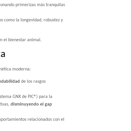
cionando primerizas más tranquilas
os como la longevidad, robustez y
n el bienestar animal.
ca
enética moderna:
redabilidad
de los rasgos
istema GNX de PIC®) para la
tivas,
disminuyendo el gap
mportamientos relacionados con el