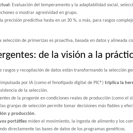
ctual
: Evaluación del temperamento y la adaptabilidad social, selec
echones o mostrar agresividad en grupo.
la precisión predictiva hasta en un 30 %, o más, para rasgos complej
selección de primerizas es proactiva, basada en datos y alineada co
gentes: de la visión a la prácti
de rasgos y recopilación de datos están transformando la selección g
impulsada por IA (como el fenotipado digital de PIC®)
triplica la he
sistencia de la selección.
ientes de la progenie en condiciones reales de producción (como el s
las granjas de selección permite tomar decisiones más fiables y efec
ción y producción
.
vos portátiles
miden el movimiento, la ingesta de alimento y los co
ando directamente las bases de datos de los programas genéticos.