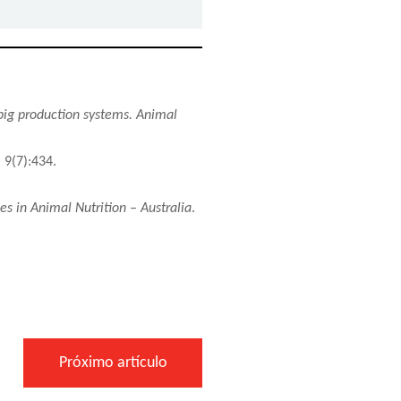
pig production systems.
Animal
, 9(7):434.
s in Animal Nutrition – Australia
.
Próximo artículo