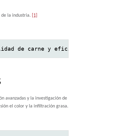
de la industria.
[1]
lidad de carne y eficiencia,” señala Just
s
ón avanzadas y la investigación de
n el color y la infiltración grasa.