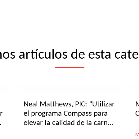
os artículos de esta cat
Neal Matthews, PIC: “Utilizar
M
r
el programa Compass para
C
elevar la calidad de la carne
a un nivel superior”
M