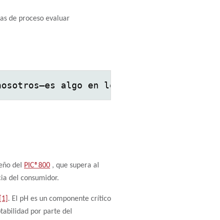
tas de proceso evaluar
nosotros—es algo en lo que hemos estado i
peño del
PIC®800
, que supera al
ia del consumidor.
[1]
. El pH es un componente crítico
ptabilidad por parte del