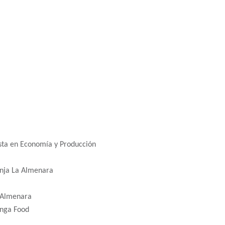
ista en Economía y Producción
anja La Almenara
a Almenara
 Inga Food