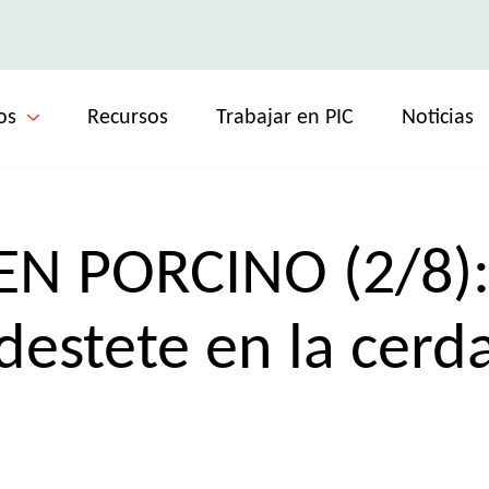
os
Recursos
Trabajar en PIC
Noticias
EN PORCINO (2/8): 
destete en la cerd